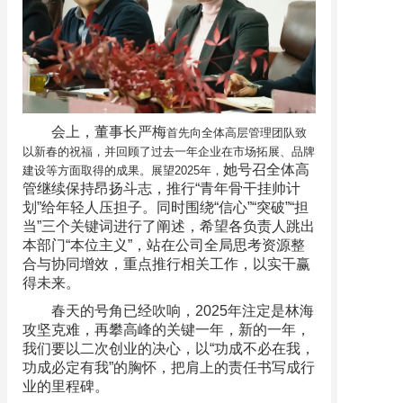
会上，董事长严梅
首先向全体高层管理团队致
以新春的祝福，并回顾了过去一年企业在市场拓展、品牌
她号召全体高
建设等方面取得的成果。展望2025年，
管继续保持昂扬斗志，推行“青年骨干挂帅计
划”给年轻人压担子。同时围绕“信心”“突破”“担
当”三个关键词进行了阐述，希望各负责人跳出
本部门“本位主义”，站在公司全局思考资源整
合与协同增效，重点推行相关工作，以实干赢
得未来。
春天的号角已经吹响，2025年注定是林海
攻坚克难，再攀高峰的关键一年，新的一年，
我们要以二次创业的决心，以“功成不必在我，
功成必定有我”的胸怀，把肩上的责任书写成行
业的里程碑。