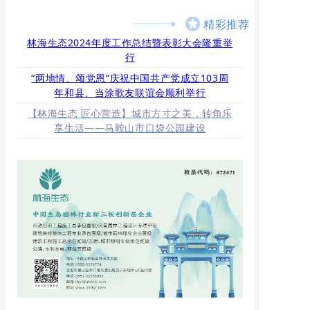
精彩推荐
林海生态2024年度工作总结暨表彰大会隆重举
行
“两地情、颂党恩”庆祝中国共产党成立103周
年和县、当涂歌友联谊会顺利举行
【林海生态 匠心营造】城市方寸之美，转角乐
享生活——马鞍山市口袋公园建设