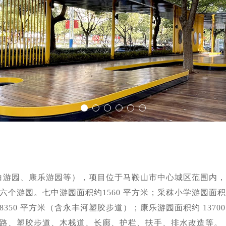
（太白游园、康乐游园等），项目位于马鞍山市中心城区范围内
游园。七中游园面积约1560 平方米；采秣小学游园面积约 8
 8350 平方米（含永丰河塑胶步道）；康乐游园面积约 13
路、塑胶步道、木栈道、长廊、护栏、扶手、排水改造等。