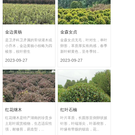
金边黄杨
金森女贞
是卫矛科卫矛属的常绿灌木或
金森女贞无毛，叶对生，单叶
小乔木，金边黄杨小枝略为四
卵形，革质厚实有肉感，春季
棱形，枝叶密生
新叶鲜黄色，至冬季转...
2023-09-27
2023-09-27
红花继木
红叶石楠
红花继木是特产湖南的珍贵乡
叶片革质，长圆形至倒卵状披
土彩叶观赏植物，生态适应性
针形，叶端渐尖，叶基楔形，
强，耐修剪，易造型，...
叶缘有带腺的锯齿，花...