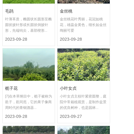
毛鹃
金丝桃
叶薄革质，椭圆状长圆形至椭
金丝桃花叶秀丽，花冠如桃
圆状披针形或长圆状倒披针
花，雄蕊金黄色，细长如金丝
形，先端钝尖，基部楔形...
绚丽可爱
2023-09-28
2023-09-28
栀子花
小叶女贞
[7]在本草纲目中，栀子被称为
小叶女贞主枝叶紧密圆整，庭
巵子，巵同卮，它的果子像商
院中常栽植观赏，是制作盆景
周时代的青铜酒器...
的优良树种，也是园林...
2023-09-28
2023-09-27