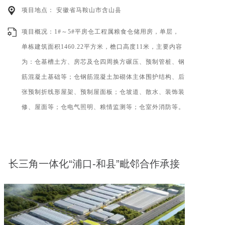
项目地点： 安徽省马鞍山市含山县
项目概况：1#～5#平房仓工程属粮食仓储用房，单层，
单栋建筑面积1460.22平方米，檐口高度11米，主要内容
为：仓基槽土方、房芯及仓四周换方碾压、预制管桩、钢
筋混凝土基础等；仓钢筋混凝土加砌体主体围护结构、后
张预制折线形屋架、预制屋面板；仓坡道、散水、装饰装
修、屋面等；仓电气照明、粮情监测等；仓室外消防等。
长三角一体化“浦口-和县”毗邻合作承接
产业转移示范园道路