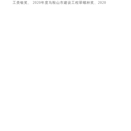
工类银奖、 2020年度马鞍山市建设工程翠螺杯奖、2020
年禹工杯海绵城市建设优秀工程建设奖、 2020年度优秀
园林工程类园林杯奖。
项目概况：项目包括海峡大道道路沿线绿化工程、污水排
水工程、土方工程、景观照明 工程、园路工程、广场铺
装、景观小品、亭廊工程等。
文泉公园